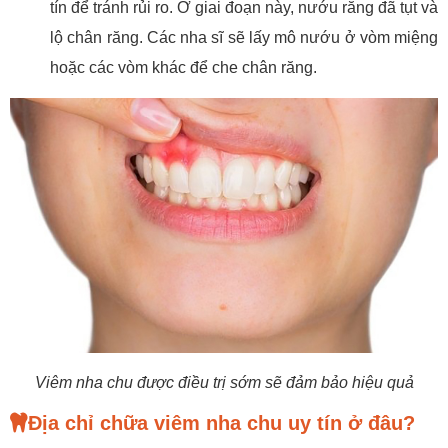
tín để tránh rủi ro. Ở giai đoạn này, nướu răng đã tụt và
lộ chân răng. Các nha sĩ sẽ lấy mô nướu ở vòm miệng
hoặc các vòm khác để che chân răng.
Viêm nha chu được điều trị sớm sẽ đảm bảo hiệu quả
Địa chỉ chữa viêm nha chu uy tín ở đâu?