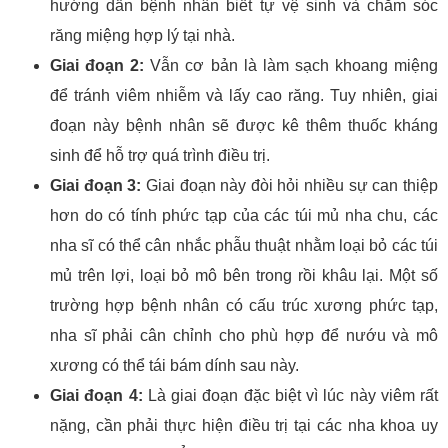
hướng dẫn bệnh nhân biết tự vệ sinh và chăm sóc
răng miệng hợp lý tại nhà.
Giai đoạn 2:
Vẫn cơ bản là làm sạch khoang miệng
để tránh viêm nhiễm và lấy cao răng. Tuy nhiên, giai
đoạn này bệnh nhân sẽ được kê thêm thuốc kháng
sinh để hỗ trợ quá trình điều trị.
Giai đoạn 3:
Giai đoạn này đòi hỏi nhiều sự can thiệp
hơn do có tính phức tạp của các túi mủ nha chu, các
nha sĩ có thể cân nhắc phẫu thuật nhằm loại bỏ các túi
mủ trên lợi, loại bỏ mô bên trong rồi khâu lại. Một số
trường hợp bệnh nhân có cấu trúc xương phức tạp,
nha sĩ phải cân chỉnh cho phù hợp để nướu và mô
xương có thể tái bám dính sau này.
Giai đoạn 4:
Là giai đoạn đặc biệt vì lúc này viêm rất
nặng, cần phải thực hiện điều trị tại các nha khoa uy