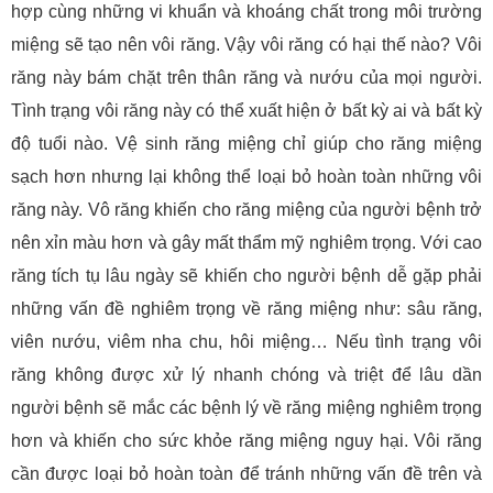
hợp cùng những vi khuẩn và khoáng chất trong môi trường
miệng sẽ tạo nên vôi răng. Vậy vôi răng có hại thế nào? Vôi
răng này bám chặt trên thân răng và nướu của mọi người.
Tình trạng vôi răng này có thể xuất hiện ở bất kỳ ai và bất kỳ
độ tuổi nào. Vệ sinh răng miệng chỉ giúp cho răng miệng
sạch hơn nhưng lại không thể loại bỏ hoàn toàn những vôi
răng này. Vô răng khiến cho răng miệng của người bệnh trở
nên xỉn màu hơn và gây mất thẩm mỹ nghiêm trọng. Với cao
răng tích tụ lâu ngày sẽ khiến cho người bệnh dễ gặp phải
những vấn đề nghiêm trọng về răng miệng như: sâu răng,
viên nướu, viêm nha chu, hôi miệng… Nếu tình trạng vôi
răng không được xử lý nhanh chóng và triệt để lâu dần
người bệnh sẽ mắc các bệnh lý về răng miệng nghiêm trọng
hơn và khiến cho sức khỏe răng miệng nguy hại. Vôi răng
cần được loại bỏ hoàn toàn để tránh những vấn đề trên và