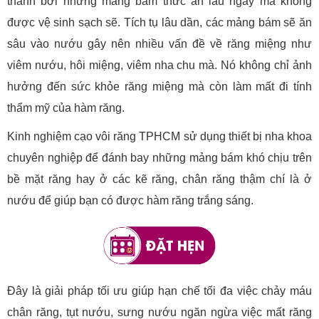
thành bởi những mảng bám thức ăn lâu ngày mà không
được vệ sinh sạch sẽ. Tích tụ lâu dần, các mảng bám sẽ ăn
sâu vào nướu gây nên nhiều vấn đề về răng miệng như
viêm nướu, hôi miệng, viêm nha chu mà. Nó không chỉ ảnh
hưởng đến sức khỏe răng miệng mà còn làm mất đi tính
thẩm mỹ của hàm răng.
Kinh nghiệm cạo vôi răng TPHCM sử dụng thiết bị nha khoa
chuyên nghiệp để đánh bay những mảng bám khó chịu trên
bề mặt răng hay ở các kẽ răng, chân răng thậm chí là ở
nướu để giúp bạn có được hàm răng trắng sáng.
Đây là giải pháp tối ưu giúp hạn chế tối đa việc chảy máu
chân răng, tụt nướu, sưng nướu ngăn ngừa việc mất răng